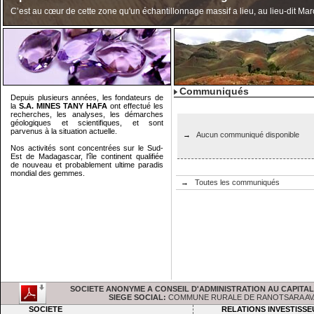
C’est au cœur de cette zone qu'un échantillonnage massif a lieu, au lieu-dit Ma
Communiqués
Depuis plusieurs années, les fondateurs de
la
S.A. MINES TANY HAFA
ont effectué les
recherches, les analyses, les démarches
géologiques et scientifiques, et sont
parvenus à la situation actuelle.
→
Aucun communiqué disponible
Nos activités sont concentrées sur le Sud-
Est de Madagascar, l'île continent qualifiée
de nouveau et probablement ultime paradis
mondial des gemmes.
→
Toutes les communiqués
SOCIETE ANONYME A CONSEIL D'ADMINISTRATION AU CAPITAL DE : 
SIEGE SOCIAL:
COMMUNE RURALE DE RANOTSARA AVARATR
SOCIETE
RELATIONS INVESTISS