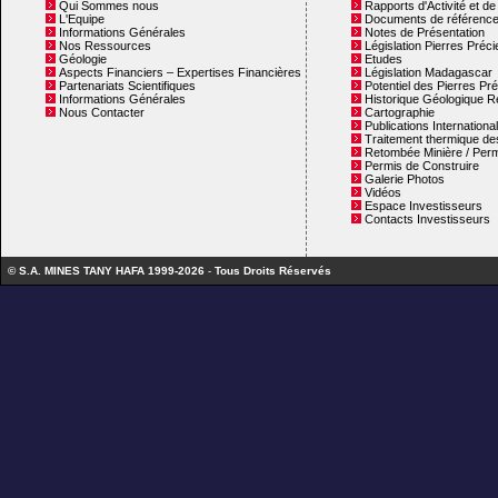
Qui Sommes nous
Rapports d'Activité et d
L'Equipe
Documents de référenc
Informations Générales
Notes de Présentation
Nos Ressources
Législation Pierres Préc
Géologie
Etudes
Aspects Financiers – Expertises Financières
Législation Madagascar
Partenariats Scientifiques
Potentiel des Pierres Pr
Informations Générales
Historique Géologique R
Nous Contacter
Cartographie
Publications Internationa
Traitement thermique des
Retombée Minière / Perm
Permis de Construire
Galerie Photos
Vidéos
Espace Investisseurs
Contacts Investisseurs
© S.A. MINES TANY HAFA 1999-2026
-
Tous Droits Réservés